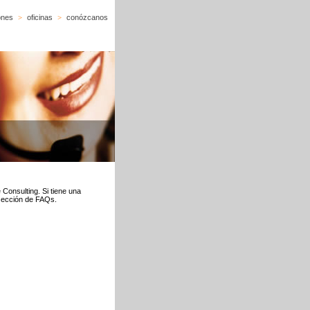
ones
>
oficinas
>
conózcanos
Consulting. Si tiene una
 sección de FAQs.