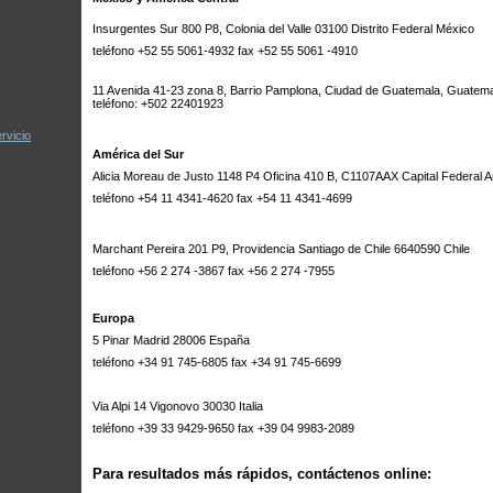
Insurgentes Sur 800 P8, Colonia del Valle 03100 Distrito Federal México
teléfono +52 55 5061-4932 fax +52 55 5061 -4910
11 Avenida 41-23 zona 8, Barrio Pamplona, Ciudad de Guatemala, Guatem
teléfono: +502 22401923
rvicio
América del Sur
Alicia Moreau de Justo 1148 P4 Oficina 410 B, C1107AAX Capital Federal A
teléfono +54 11 4341-4620 fax +54 11 4341-4699
Marchant Pereira 201 P9, Providencia Santiago de Chile 6640590 Chile
teléfono +56 2 274 -3867 fax +56 2 274 -7955
Europa
5 Pinar Madrid 28006 España
teléfono +34 91 745-6805 fax +34 91 745-6699
Via Alpi 14 Vigonovo 30030 Italia
teléfono +39 33 9429-9650 fax +39 04 9983-2089
Para resultados más rápidos, contáctenos online: