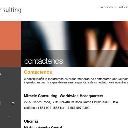
servicios
>
soluci
Contáctenos
o
A continuación le mostramos diversas maneras de contactarse con Miracle 
inquietud específica que desea sea respondida de inmediato, vea nuestra
Miracle Consulting, Worldwide Headquarters
2255 Glades Road, Suite 324 Atrium Boca Raton Florida 33431 USA
teléfono +1 561 994-1533 fax + 1 561 997-9392
sulting
Oficinas
México y América Central